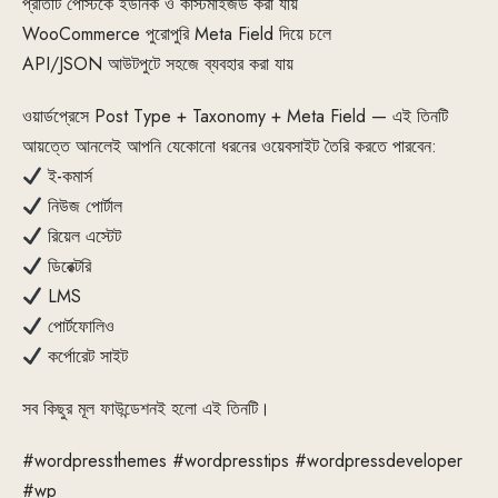
প্রতিটি পোস্টকে ইউনিক ও কাস্টমাইজড করা যায়
WooCommerce পুরোপুরি Meta Field দিয়ে চলে
API/JSON আউটপুটে সহজে ব্যবহার করা যায়
ওয়ার্ডপ্রেসে Post Type + Taxonomy + Meta Field — এই তিনটি
আয়ত্তে আনলেই আপনি যেকোনো ধরনের ওয়েবসাইট তৈরি করতে পারবেন:
ই-কমার্স
নিউজ পোর্টাল
রিয়েল এস্টেট
ডিরেক্টরি
LMS
পোর্টফোলিও
কর্পোরেট সাইট
সব কিছুর মূল ফাউন্ডেশনই হলো এই তিনটি।
#wordpressthemes
#wordpresstips
#wordpressdeveloper
#wp