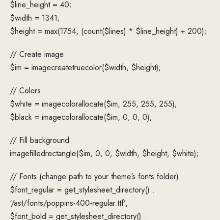
$line_height = 40;
$width = 1341;
$height = max(1754, (count($lines) * $line_height) + 200);
// Create image
$im = imagecreatetruecolor($width, $height);
// Colors
$white = imagecolorallocate($im, 255, 255, 255);
$black = imagecolorallocate($im, 0, 0, 0);
// Fill background
imagefilledrectangle($im, 0, 0, $width, $height, $white);
// Fonts (change path to your theme’s fonts folder)
$font_regular = get_stylesheet_directory() .
‘/ast/fonts/poppins-400-regular.ttf’;
$font_bold = get_stylesheet_directory() .