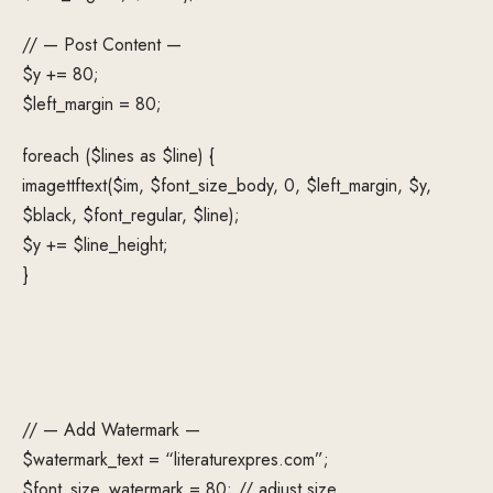
// — Post Content —
$y += 80;
$left_margin = 80;
foreach ($lines as $line) {
imagettftext($im, $font_size_body, 0, $left_margin, $y,
$black, $font_regular, $line);
$y += $line_height;
}
// — Add Watermark —
$watermark_text = “literaturexpres.com”;
$font_size_watermark = 80; // adjust size