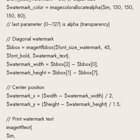
$watermark_color = imagecolorallocatealpha($im, 150, 150,
150, 80);
// last parameter (0–127) is alpha (transparency)
// Diagonal watermark
$bbox = imagettfbbox($font_size_watermark, 45,
$font_bold, $watermark_text);
$watermark_width = $bbox[2] – $bbox[0];
$watermark_height = $bbox[1] – $bbox[7];
// Center position
$watermark_x = ($width – $watermark_width) / 2;
$watermark_y = ($height – $watermark_height) / 1.5;
// Print watermark text
imagettftext(
$im,