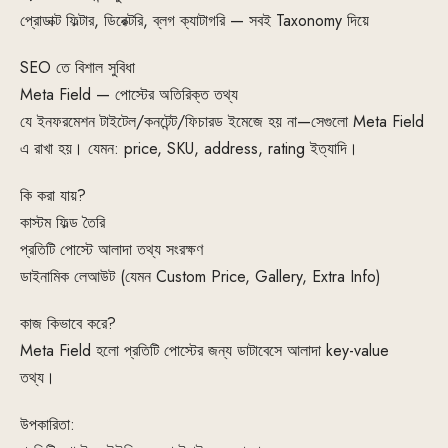
প্রোডাক্ট ফিল্টার, ডিরেক্টরি, ব্লগ ক্যাটাগরি — সবই Taxonomy দিয়ে
SEO তে বিশাল সুবিধা
Meta Field — পোস্টের অতিরিক্ত তথ্য
যে ইনফরমেশন টাইটেল/কনটেন্ট/ফিচারড ইমেজে হয় না—সেগুলো Meta Field
এ রাখা হয়। যেমন: price, SKU, address, rating ইত্যাদি।
কি করা যায়?
কাস্টম ফিল্ড তৈরি
প্রতিটি পোস্টে আলাদা তথ্য সংরক্ষণ
ডাইনামিক লেআউট (যেমন Custom Price, Gallery, Extra Info)
কাজ কিভাবে করে?
Meta Field হলো প্রতিটি পোস্টের জন্য ডাটাবেসে আলাদা key-value
তথ্য।
উপকারিতা: