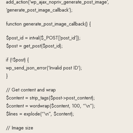
add_action(‘wp_ajax_nopriv_generate_post_image’,
‘generate_post_image_callback’);
function generate_post_image_callback() {
$post_id = intval($_POST[‘post_id’]);
$post = get_post($post_id);
if (!$post) {
wp_send_json_error(‘Invalid post ID’);
}
// Get content and wrap
$content = strip_tags($post->post_content);
$content = wordwrap($content, 100, “\n”);
$lines = explode(“\n”, $content);
// Image size