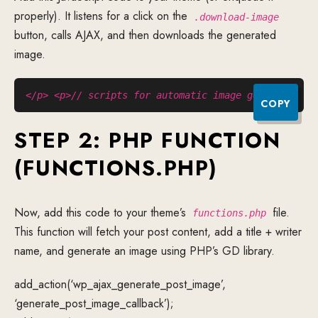
properly). It listens for a click on the
.download-image
button, calls AJAX, and then downloads the generated
image.
</p> <p>// scripts for automatic image generate</p>
COPY
STEP 2: PHP FUNCTION
(FUNCTIONS.PHP)
Now, add this code to your theme’s
file.
functions.php
This function will fetch your post content, add a title + writer
name, and generate an image using PHP’s GD library.
add_action(‘wp_ajax_generate_post_image’,
‘generate_post_image_callback’);