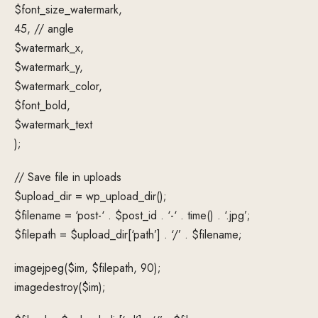
$font_size_watermark,
45, // angle
$watermark_x,
$watermark_y,
$watermark_color,
$font_bold,
$watermark_text
);
// Save file in uploads
$upload_dir = wp_upload_dir();
$filename = ‘post-‘ . $post_id . ‘-‘ . time() . ‘.jpg’;
$filepath = $upload_dir[‘path’] . ‘/’ . $filename;
imagejpeg($im, $filepath, 90);
imagedestroy($im);