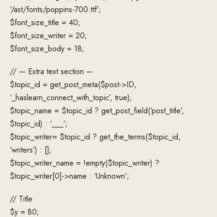
‘/ast/fonts/poppins-700.ttf’;
$font_size_title = 40;
$font_size_writer = 20;
$font_size_body = 18;
// — Extra text section —
$topic_id = get_post_meta($post->ID,
‘_haslearn_connect_with_topic’, true);
$topic_name = $topic_id ? get_post_field(‘post_title’,
$topic_id) : ‘___’;
$topic_writer= $topic_id ? get_the_terms($topic_id,
‘writers’) : [];
$topic_writer_name = !empty($topic_writer) ?
$topic_writer[0]->name : ‘Unknown’;
// Title
$y = 80;