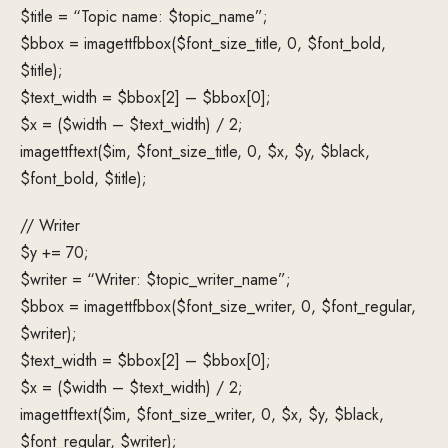
$title = “Topic name: $topic_name”;
$bbox = imagettfbbox($font_size_title, 0, $font_bold,
$title);
$text_width = $bbox[2] – $bbox[0];
$x = ($width – $text_width) / 2;
imagettftext($im, $font_size_title, 0, $x, $y, $black,
$font_bold, $title);
// Writer
$y += 70;
$writer = “Writer: $topic_writer_name”;
$bbox = imagettfbbox($font_size_writer, 0, $font_regular,
$writer);
$text_width = $bbox[2] – $bbox[0];
$x = ($width – $text_width) / 2;
imagettftext($im, $font_size_writer, 0, $x, $y, $black,
$font_regular, $writer);