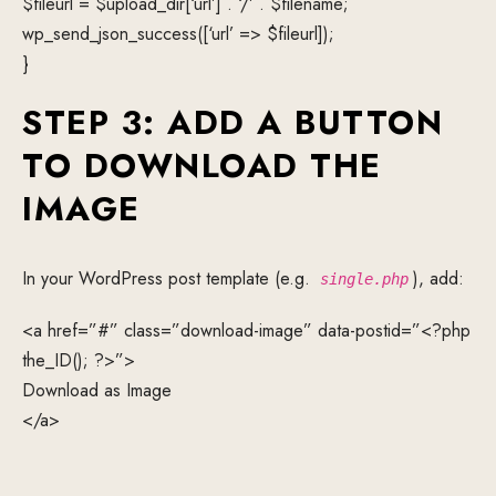
$fileurl = $upload_dir[‘url’] . ‘/’ . $filename;
wp_send_json_success([‘url’ => $fileurl]);
}
STEP 3: ADD A BUTTON
TO DOWNLOAD THE
IMAGE
In your WordPress post template (e.g.
), add:
single.php
<a href=”#” class=”download-image” data-postid=”<?php
the_ID(); ?>”>
Download as Image
</a>